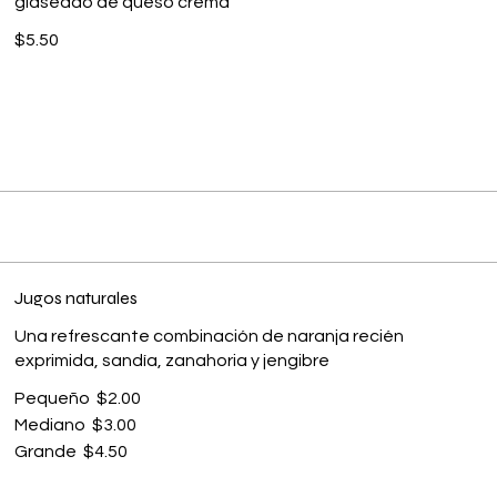
glaseado de queso crema
$5.50
Jugos naturales
Una refrescante combinación de naranja recién
exprimida, sandía, zanahoria y jengibre
Pequeño
$2.00
Mediano
$3.00
Grande
$4.50