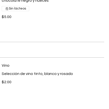
chocolate negro y nueces
Sin lácteos
$5.00
Vino
Selección de vino tinto, blanco y rosado
$2.00