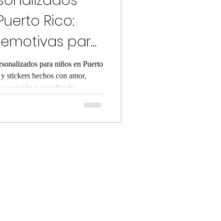
sonalizados
Puerto Rico:
 emotivas para
rsonalizados para niños en Puerto
s y stickers hechos con amor,
de emoción y significado.
lidad y envío disponible a todo
orprende con un detalle que se