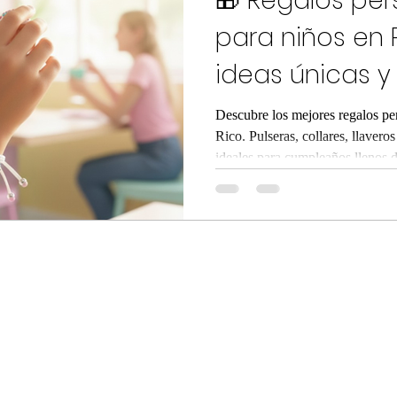
🎁 Regalos per
para niños en 
ideas únicas y
cumpleaños
Descubre los mejores regalos pe
Rico. Pulseras, collares, llavero
ideales para cumpleaños llenos 
Diseños únicos, materiales de ca
Puerto Rico y Estados Unidos. S
recordará por siempre.