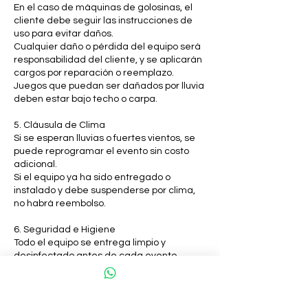
En el caso de máquinas de golosinas, el
cliente debe seguir las instrucciones de
uso para evitar daños.
Cualquier daño o pérdida del equipo será
responsabilidad del cliente, y se aplicarán
cargos por reparación o reemplazo.
Juegos que puedan ser dañados por lluvia
deben estar bajo techo o carpa.
5. Cláusula de Clima
Si se esperan lluvias o fuertes vientos, se
puede reprogramar el evento sin costo
adicional.
Si el equipo ya ha sido entregado o
instalado y debe suspenderse por clima,
no habrá reembolso.
6. Seguridad e Higiene
Todo el equipo se entrega limpio y
desinfectado antes de cada evento.
Se recomienda el uso de gel antibacterial
antes y después del uso de juegos e
inflables.