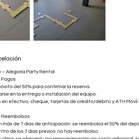
celación
o – Alegoría Party Rental
y Pagos
ósito del 50% para confirmar la reserva.
rse en la entrega o instalación del equipo.
n efectivo, cheque, tarjetas de crédito/débito y ATH Móvil
y Reembolsos
 más de 7 días de anticipación: se reembolsa el 50% del depó
ro de los 7 días previos: no hay reembolso.
clima: se ofrecerá una reprogramación sin costo adicional, s