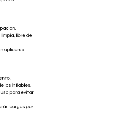
ipación.
impia, libre de
en aplicarse
ento.
 los inflables.
 uso para evitar
carán cargos por