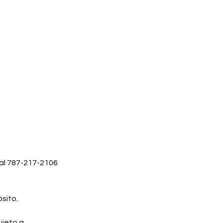
 al 787-217-2106
sito.
ujeto a