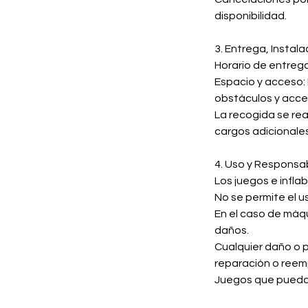
disponibilidad.
3. Entrega, Instal
Horario de entrega
Espacio y acceso: 
obstáculos y acces
La recogida se rea
cargos adicionales
4. Uso y Responsa
Los juegos e infl
No se permite el u
En el caso de máqu
daños.
Cualquier daño o p
reparación o reem
Juegos que puedan