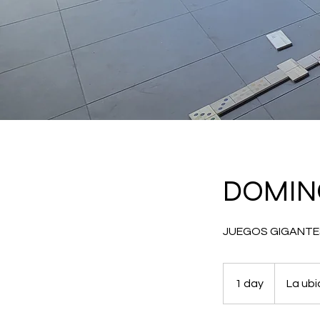
DOMIN
JUEGOS GIGANTES
1 day
1
La ubi
d
a