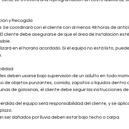
ación y Recogida
: Se coordinará con el cliente con al menos 48 horas de antic
El cliente debe asegurarse de que el área de instalación esté l
ible.
lizará en el horario acordado. Si el equipo no está listo, pued
.
bilidad
ables deben usarse bajo supervisión de un adulto en todo mom
so de objetos punzantes, comida, zapatos o líquidos dentro de
inas de golosinas, el cliente debe seguir las instrucciones de
érdida del equipo será responsabilidad del cliente, y se apli
plazo.
 ser dañados por lluvia deben estar bajo techo o carpa.