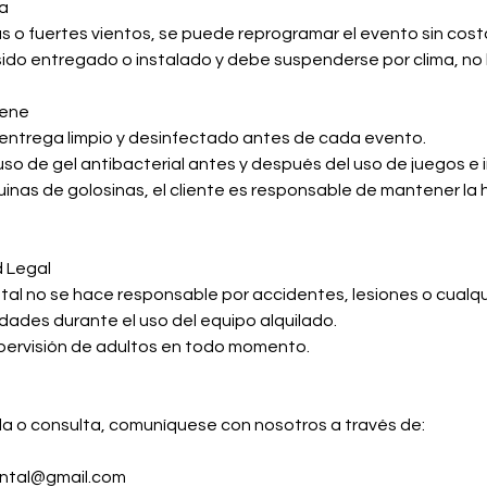
ma
ias o fuertes vientos, se puede reprogramar el evento sin cost
 sido entregado o instalado y debe suspenderse por clima, n
iene
 entrega limpio y desinfectado antes de cada evento.
so de gel antibacterial antes y después del uso de juegos e i
inas de golosinas, el cliente es responsable de mantener la 
d Legal
tal no se hace responsable por accidentes, lesiones o cualq
dades durante el uso del equipo alquilado.
ervisión de adultos en todo momento.
da o consulta, comuníquese con nosotros a través de:
ental@gmail.com