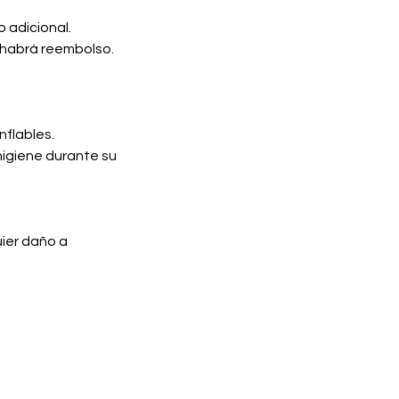
o adicional.
o habrá reembolso.
nflables.
higiene durante su
uier daño a