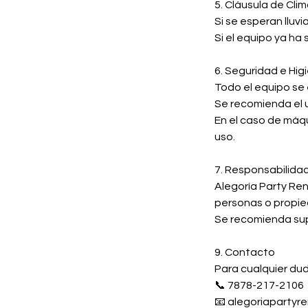
5. Cláusula de Cli
Si se esperan lluv
Si el equipo ya ha
6. Seguridad e Hig
Todo el equipo se
Se recomienda el u
En el caso de máqu
uso.
7. Responsabilida
Alegoría Party Ren
personas o propie
Se recomienda sup
9. Contacto
Para cualquier du
📞 7878-217-2106
📧 alegoriapartyr