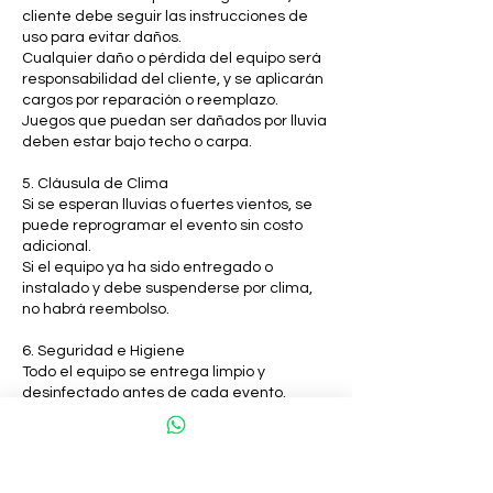
cliente debe seguir las instrucciones de
uso para evitar daños.
Cualquier daño o pérdida del equipo será
responsabilidad del cliente, y se aplicarán
cargos por reparación o reemplazo.
Juegos que puedan ser dañados por lluvia
deben estar bajo techo o carpa.
5. Cláusula de Clima
Si se esperan lluvias o fuertes vientos, se
puede reprogramar el evento sin costo
adicional.
Si el equipo ya ha sido entregado o
instalado y debe suspenderse por clima,
no habrá reembolso.
6. Seguridad e Higiene
Todo el equipo se entrega limpio y
desinfectado antes de cada evento.
Se recomienda el uso de gel antibacterial
antes y después del uso de juegos e
inflables.
En el caso de máquinas de golosinas, el